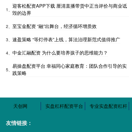
迎客松配资APP下载 厘清直播带货中正当评价与商业诋
1、
毁的边界
至宝金配资 “融”出舞台，经济循环增质效
2、
速盈策略 “等灯停表”上线，算法治理新范式值得推广
3、
中金汇融配资 为什么要培养孩子的思维能力？
4、
易操盘配资平台 幸福同心家庭教育：团队合作引导的实
5、
践策略
天创网
实盘杠杆配资平台
专业实盘配资杠杆
友情链接：