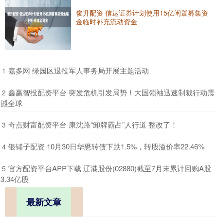
俊升配资 信达证券计划使用15亿闲置募集资
金临时补充流动资金
​嘉多网 绿园区退役军人事务局开展主题活动
1
​鑫赢智投配资平台 突发危机引发局势！大国领袖迅速制裁行动震
2
撼全球
​奇点财富配资平台 康沈路“卸牌霸占”人行道 整改了！
3
​银铺子配资 10月30日华懋转债下跌1.5%，转股溢价率22.46%
4
​官方配资平台APP下载 辽港股份(02880)截至7月末累计回购A股
5
3.34亿股
最新文章