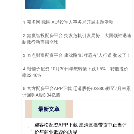
​嘉多网 绿园区退役军人事务局开展主题活动
1
​鑫赢智投配资平台 突发危机引发局势！大国领袖迅速
2
制裁行动震撼全球
​奇点财富配资平台 康沈路“卸牌霸占”人行道 整改了！
3
​银铺子配资 10月30日华懋转债下跌1.5%，转股溢价
4
率22.46%
​官方配资平台APP下载 辽港股份(02880)截至7月末累
5
计回购A股3.34亿股
最新文章
迎客松配资APP下载 厘清直播带货中正当评
1、
价与商业诋毁的边界