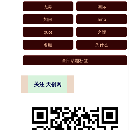
无界
国际
如何
amp
quot
之际
名额
为什么
全部话题标签
关注 天创网