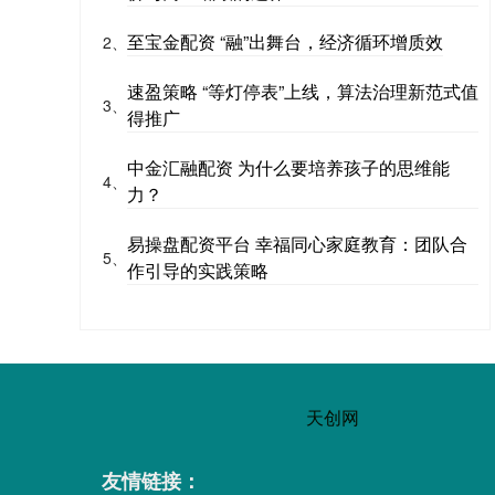
至宝金配资 “融”出舞台，经济循环增质效
2、
速盈策略 “等灯停表”上线，算法治理新范式值
3、
得推广
中金汇融配资 为什么要培养孩子的思维能
4、
力？
易操盘配资平台 幸福同心家庭教育：团队合
5、
作引导的实践策略
天创网
友情链接：