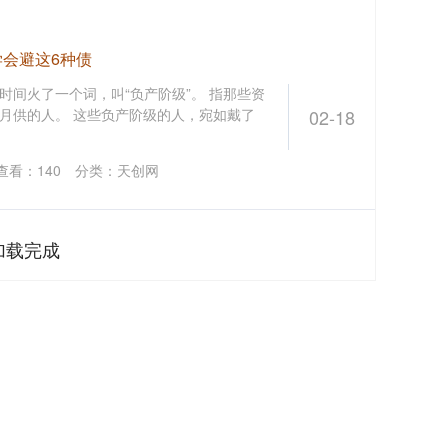
学会避这6种债
前段时间火了一个词，叫“负产阶级”。 指那些资
月供的人。 这些负产阶级的人，宛如戴了
02-18
查看：
140
分类：
天创网
加载完成