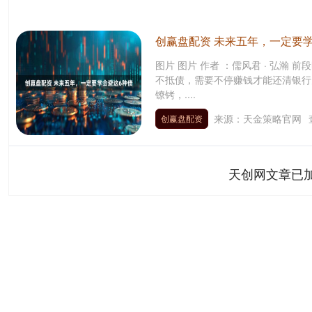
创赢盘配资 未来五年，一定要
图片 图片 作者 ：儒风君 · 弘瀚 
不抵债，需要不停赚钱才能还清银行
镣铐，....
来源：天金策略官网
创赢盘配资
天创网文章已