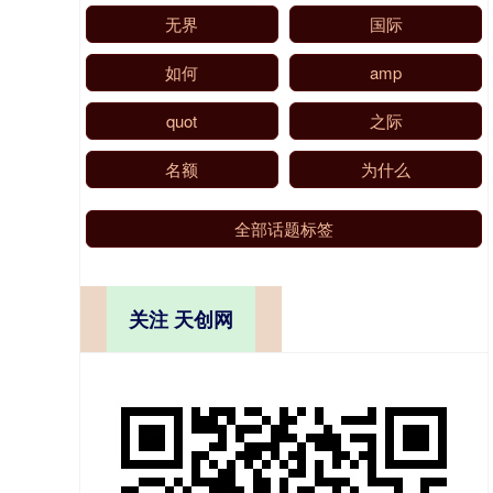
无界
国际
如何
amp
quot
之际
名额
为什么
全部话题标签
关注 天创网