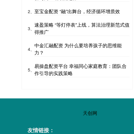
至宝金配资 “融”出舞台，经济循环增质效
2、
速盈策略 “等灯停表”上线，算法治理新范式值
3、
得推广
中金汇融配资 为什么要培养孩子的思维能
4、
力？
易操盘配资平台 幸福同心家庭教育：团队合
5、
作引导的实践策略
天创网
友情链接：