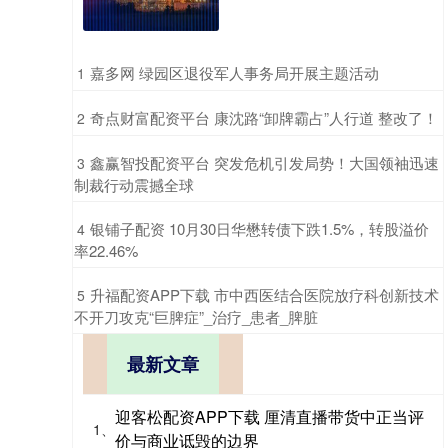
​嘉多网 绿园区退役军人事务局开展主题活动
1
​奇点财富配资平台 康沈路“卸牌霸占”人行道 整改了！
2
​鑫赢智投配资平台 突发危机引发局势！大国领袖迅速
3
制裁行动震撼全球
​银铺子配资 10月30日华懋转债下跌1.5%，转股溢价
4
率22.46%
​升福配资APP下载 市中西医结合医院放疗科创新技术
5
不开刀攻克“巨脾症”_治疗_患者_脾脏
最新文章
迎客松配资APP下载 厘清直播带货中正当评
1、
价与商业诋毁的边界