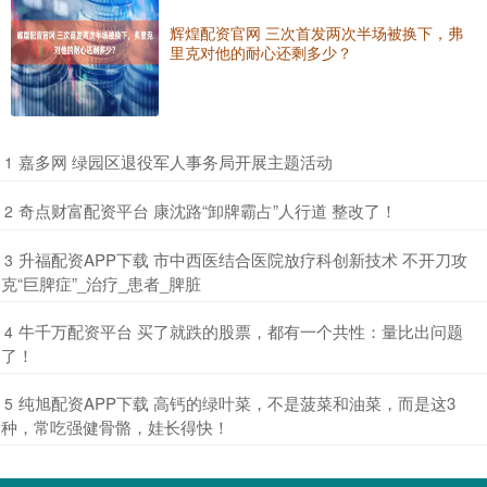
辉煌配资官网 三次首发两次半场被换下，弗
里克对他的耐心还剩多少？
​嘉多网 绿园区退役军人事务局开展主题活动
1
​奇点财富配资平台 康沈路“卸牌霸占”人行道 整改了！
2
​升福配资APP下载 市中西医结合医院放疗科创新技术 不开刀攻
3
克“巨脾症”_治疗_患者_脾脏
​牛千万配资平台 买了就跌的股票，都有一个共性：量比出问题
4
了！
​纯旭配资APP下载 高钙的绿叶菜，不是菠菜和油菜，而是这3
5
种，常吃强健骨骼，娃长得快！