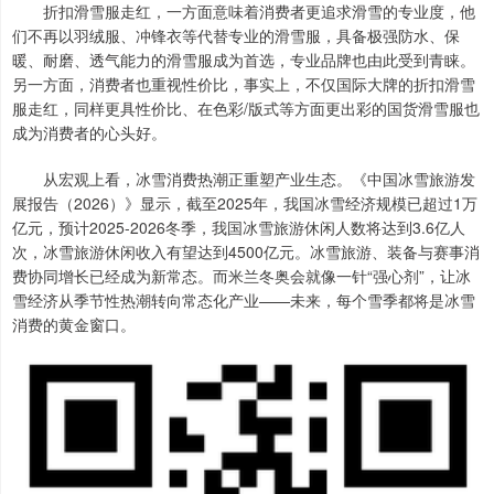
折扣滑雪服走红，一方面意味着消费者更追求滑雪的专业度，他
们不再以羽绒服、冲锋衣等代替专业的滑雪服，具备极强防水、保
暖、耐磨、透气能力的滑雪服成为首选，专业品牌也由此受到青睐。
另一方面，消费者也重视性价比，事实上，不仅国际大牌的折扣滑雪
服走红，同样更具性价比、在色彩/版式等方面更出彩的国货滑雪服也
成为消费者的心头好。
从宏观上看，冰雪消费热潮正重塑产业生态。《中国冰雪旅游发
展报告（2026）》显示，截至2025年，我国冰雪经济规模已超过1万
亿元，预计2025-2026冬季，我国冰雪旅游休闲人数将达到3.6亿人
次，冰雪旅游休闲收入有望达到4500亿元。冰雪旅游、装备与赛事消
费协同增长已经成为新常态。而米兰冬奥会就像一针“强心剂”，让冰
雪经济从季节性热潮转向常态化产业——未来，每个雪季都将是冰雪
消费的黄金窗口。