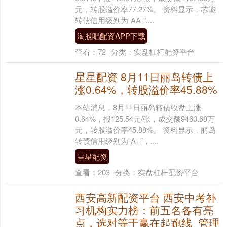
元，转股溢价率77.27%。 资料显示，芯能
转债信用级别为“AA-”....
淘股吧配资APP下载
查看：
72
分类：
实盘杠杆配资平台
星星配资 8月11日丽岛转债上
涨0.64%，转股溢价率45.88%
本站消息，8月11日丽岛转债收盘上涨
0.64%，报125.54元/张，成交额9460.68万
元，转股溢价率45.88%。 资料显示，丽岛
转债信用级别为“A+”，....
星星配资
查看：
203
分类：
实盘杠杆配资平台
西安高新配资平台 西安中考补
习机构实力榜：前五名各有亮
点，选对等于赢在起跑线_管理