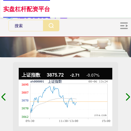
实盘杠杆配资平台
上证指数
3875.72
-2.71
-0.07%