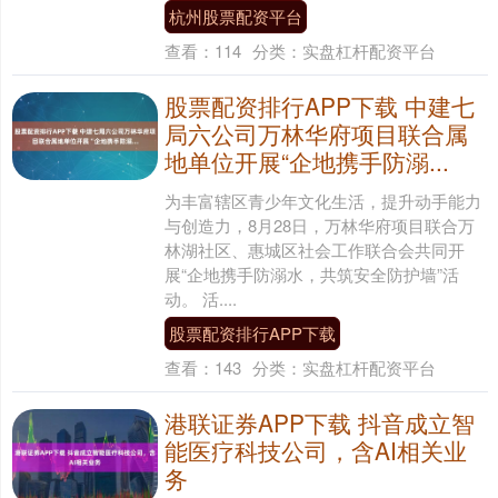
杭州股票配资平台
查看：
114
分类：
实盘杠杆配资平台
股票配资排行APP下载 中建七
局六公司万林华府项目联合属
地单位开展“企地携手防溺...
为丰富辖区青少年文化生活，提升动手能力
与创造力，8月28日，万林华府项目联合万
林湖社区、惠城区社会工作联合会共同开
展“企地携手防溺水，共筑安全防护墙”活
动。 活....
股票配资排行APP下载
查看：
143
分类：
实盘杠杆配资平台
港联证券APP下载 抖音成立智
能医疗科技公司，含AI相关业
务