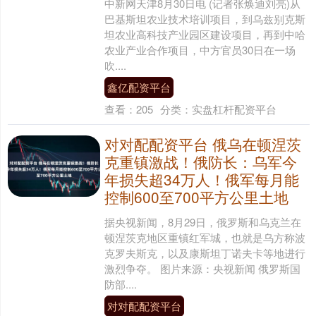
中新网天津8月30日电 (记者张焕迪刘亮)从
巴基斯坦农业技术培训项目，到乌兹别克斯
坦农业高科技产业园区建设项目，再到中哈
农业产业合作项目，中方官员30日在一场
吹....
鑫亿配资平台
查看：
205
分类：
实盘杠杆配资平台
对对配配资平台 俄乌在顿涅茨
克重镇激战！俄防长：乌军今
年损失超34万人！俄军每月能
控制600至700平方公里土地
据央视新闻，8月29日，俄罗斯和乌克兰在
顿涅茨克地区重镇红军城，也就是乌方称波
克罗夫斯克，以及康斯坦丁诺夫卡等地进行
激烈争夺。 图片来源：央视新闻 俄罗斯国
防部....
对对配配资平台