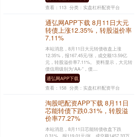
查看：
113
分类：
实盘杠杆配资平台
通弘网APP下载 8月11日大元
转债上涨12.35%，转股溢价率
7.11%
本站消息，8月11日大元转债收盘上涨
12.35%，报167.45元/张，成交额13.59亿
元，转股溢价率7.11%。 资料显示，大元转
债信用级别为“AA-”，债....
通弘网APP下载
查看：
158
分类：
实盘杠杆配资平台
淘股吧配资APP下载 8月11日
芯能转债下跌0.31%，转股溢
价率77.27%
本站消息，8月11日芯能转债收盘下跌
0.31%，报119.01元/张，成交额1457.33万