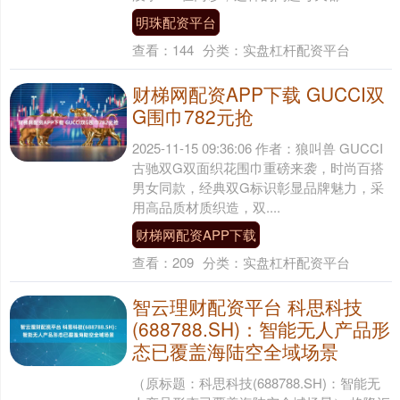
明珠配资平台
查看：
144
分类：
实盘杠杆配资平台
财梯网配资APP下载 GUCCI双
G围巾782元抢
2025-11-15 09:36:06 作者：狼叫兽 GUCCI
古驰双G双面织花围巾重磅来袭，时尚百搭
男女同款，经典双G标识彰显品牌魅力，采
用高品质材质织造，双....
财梯网配资APP下载
查看：
209
分类：
实盘杠杆配资平台
智云理财配资平台 科思科技
(688788.SH)：智能无人产品形
态已覆盖海陆空全域场景
（原标题：科思科技(688788.SH)：智能无