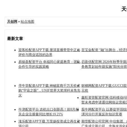
天
天创网
»
站点地图
最新文章
迎客松配资APP下载 厘清直播带货中正当
至宝金配资 “融”出舞台，经
评价与商业诋毁的边界
易操盘配资平台 幸福同心家庭教育：团队
启盈优配官网 2026年秋季学
合作引导的实践策略
务教育起始年级实施“阳光分班
寻牛堂配资APP下载 神秘富商千万天价求
财梯网配资APP下载 GUCCI双
购“宇宙之眼”，UNIF世界大奖球杆未售先
元抢
火
鑫旺资管配资官网 信科移动(6883
暂未考虑申请通信网络运营相
牛津配资平台 农机出口创新高！前8月相
股牛网配资平台 以赛促学强技
关企业注册量同比增长19.21%
漯河分行开展反诈知识竞赛
涨乐配资APP下载 万里扬投资成立再生资
期货配资公司官网 中信集团
源公司
广东成立新公司，含海水淡化