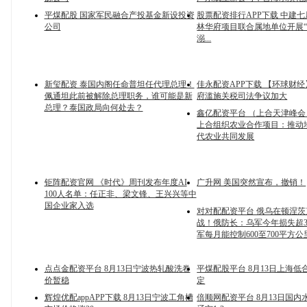
平煤配股 国家军民融合产投基金新设投资
股票配资排行APP下载 中建
公司
林华府项目联合属地单位开展
溺...
新玺配资 泰国内阁任命普坦任代理总理！
佳永配资APP下载 【环球财
佩通坦此前被解除总理职务，谁可能是新
府滥施关税司法争议加大
总理？泰国政局向何处去？
鑫亿配资平台 （上合天津峰
上合组织农业合作项目：推动
代农业共同发展
钜阵配资官网 《时代》周刊发布年度AI
广升网 美国突然宣布，撤销！
100人名单：任正非、梁文锋、王兴兴等中
国企业家入选
对对配配资平台 俄乌在顿涅
战！俄防长：乌军今年损失超3
军每月能控制600至700平方
点点金配资平台 8月13日宁波热轧酸洗卷
平煤配股平台 8月13日上海低
价暂稳
定
辉煌优配appAPP下载 8月13日宁波工角槽
倍顺网配资平台 8月13日国内