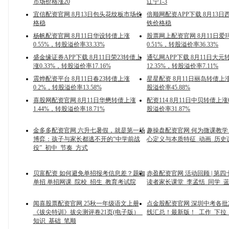
市场价格涨20
辽宁1-3
宜信配资官网 8月13日包头花纹板市场价
倍顺网配资APP下载 8月13
格稳
铁价格稳
杨帆配资官网 8月11日华设转债上涨
股票网上配资官网 8月11日爱
0.55%，转股溢价率33.33%
0.51%，转股溢价率36.33%
盛金缘证券APP下载 8月11日荣23转债上
通弘网APP下载 8月11日大元
涨0.33%，转股溢价率17.16%
12.35%，转股溢价率7.11%
震烨配资平台 8月11日春23转债上涨
星星配资 8月11日丽岛转债上涨
0.2%，转股溢价率13.58%
股溢价率45.88%
喜股网配资官网 8月11日华懋转债上涨
配资114 8月11日中贝转债上涨0
1.44%，转股溢价率18.71%
股溢价率31.87%
金多多配资官网 六升七暑假，就是第一场
趣操盘配资官网 何为微课教
博弈：孩子与家长都逃不开的“中学前战
心定义与本质特征_动画_历史
役”_初中_节奏_方式
贝富配资 如何避免单招报考信息差？题咖
赤盈配资官网 活动回顾 | 第
单招 单招网课_院校_招生_教育考试院
读者家长课堂_李孟恬_同学_
闻喜股票配资官网 25秋一年级语文上册
点金股配资官网 深圳中考各
《拔尖特训》拔尖测评卷21页(电子版）_
线汇总！最新版！_工作_下拉
知识_基础_笔顺