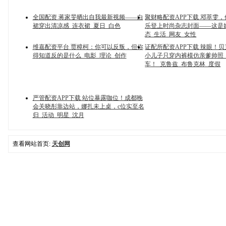
全国配资 蒋家旻晒出自我最新视频——白
聚财略配资APP下载 邓萃雯
裙穿出清凉感_连衣裙_夏日_白色
乐登上时尚杂志封面——这是
态_生活_网友_女性
维嘉配资平台 贾樟柯：你可以反叛，但你
证配所配资APP下载 辣眼！
得知道反的是什么_电影_理论_创作
小儿子只穿内裤模仿亲爹帅照
车！_克鲁兹_布鲁克林_度假
严管配资APP下载 站位暴露咖位！成都晚
会关晓彤靠边站，娜扎未上桌，c位实至名
归_活动_明星_沈月
查看网站首页:
天创网