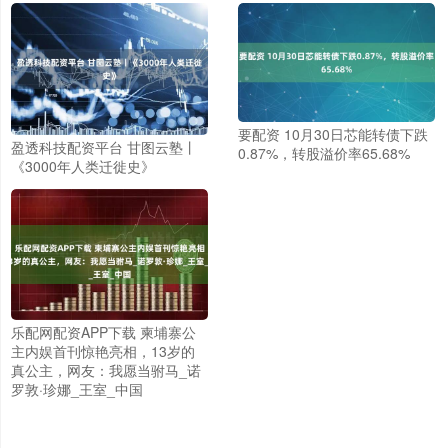
要配资 10月30日芯能转债下跌
盈透科技配资平台 甘图云塾丨
0.87%，转股溢价率65.68%
《3000年人类迁徙史》
乐配网配资APP下载 柬埔寨公
主内娱首刊惊艳亮相，13岁的
真公主，网友：我愿当驸马_诺
罗敦·珍娜_王室_中国