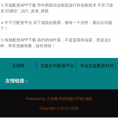
​升福配资APP下载 市中西医结合医院放疗科创新技术 不开刀攻
3
克“巨脾症”_治疗_患者_脾脏
​牛千万配资平台 买了就跌的股票，都有一个共性：量比出问题
4
了！
​纯旭配资APP下载 高钙的绿叶菜，不是菠菜和油菜，而是这3
5
种，常吃强健骨骼，娃长得快！
天创网
实盘杠杆配资平台
专业实盘配资杠杆
友情链接：
Powered by
天创网
RSS地图
HTML地图
Copyright
© 2013-2025