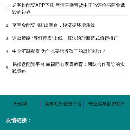
迎客松配资APP下载 厘清直播带货中正当评价与商业诋
1、
毁的边界
至宝金配资 “融”出舞台，经济循环增质效
2、
速盈策略 “等灯停表”上线，算法治理新范式值得推广
3、
中金汇融配资 为什么要培养孩子的思维能力？
4、
易操盘配资平台 幸福同心家庭教育：团队合作引导的实
5、
践策略
天创网
实盘杠杆配资平台
专业实盘配资杠杆
友情链接：