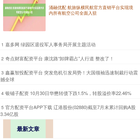
涌融优配 航旅纵横民航官方直销平台实现境
内所有航空公司全面入驻
​嘉多网 绿园区退役军人事务局开展主题活动
1
​奇点财富配资平台 康沈路“卸牌霸占”人行道 整改了！
2
​鑫赢智投配资平台 突发危机引发局势！大国领袖迅速制裁行动震
3
撼全球
​银铺子配资 10月30日华懋转债下跌1.5%，转股溢价率22.46%
4
​官方配资平台APP下载 辽港股份(02880)截至7月末累计回购A股
5
3.34亿股
最新文章