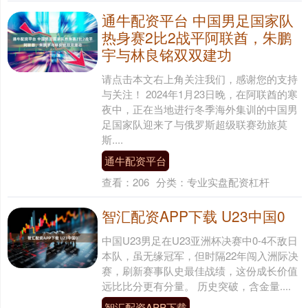
通牛配资平台 中国男足国家队
热身赛2比2战平阿联酋，朱鹏
宇与林良铭双双建功
请点击本文右上角关注我们，感谢您的支持
与关注！ 2024年1月23日晚，在阿联酋的寒
夜中，正在当地进行冬季海外集训的中国男
足国家队迎来了与俄罗斯超级联赛劲旅莫
斯....
通牛配资平台
查看：
206
分类：
专业实盘配资杠杆
智汇配资APP下载 U23中国0
中国U23男足在U23亚洲杯决赛中0-4不敌日
本队，虽无缘冠军，但时隔22年闯入洲际决
赛，刷新赛事队史最佳战绩，这份成长价值
远比比分更有分量。 历史突破，含金量....
智汇配资APP下载