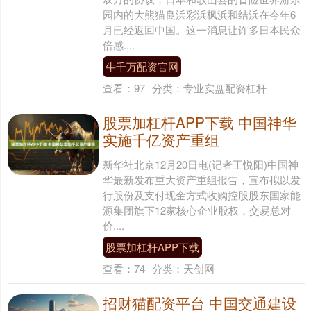
园内的大熊猫良浜彩浜枫浜和结浜在今年6
月已经返回中国。这一消息让许多日本民众
倍感....
牛千万配资官网
查看：
97
分类：
专业实盘配资杠杆
股票加杠杆APP下载 中国神华
实施千亿资产重组
新华社北京12月20日电(记者王悦阳)中国神
华最新发布重大资产重组报告，宣布拟以发
行股份及支付现金方式收购控股股东国家能
源集团旗下12家核心企业股权，交易总对
价....
股票加杠杆APP下载
查看：
74
分类：
天创网
招财猫配资平台 中国交通建设