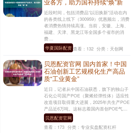
业各方，助力国补持续“焕”新
近段时间，包括消费品“以旧换新”活动在内
的各类线上线下（300959）优惠频出，消费
者消费热情持续高涨。当前，安徽、上海、
福建、天津、黑龙江等全国多个省市的消
费....
华夏国际配资
查看：
132
分类：
天创网
贝恩配资官网 国内首家！中国
石油创新工艺规模化生产高品
质“工业黄金”
近日，记者从中国石油获悉，旗下的独山子
石化公司国产POE（聚烯烃弹性体）适应性
改造项目取得重大进展，2025年共生产POE
产品近6万吨。这标志着国内首创POE气....
贝恩配资官网
查看：
173
分类：
专业实盘配资杠杆