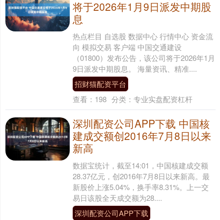
将于2026年1月9日派发中期股
息
热点栏目 自选股 数据中心 行情中心 资金流
向 模拟交易 客户端 中国交通建设
（01800）发布公告，该公司将于2026年1月
9日派发中期股息。 海量资讯、精准....
招财猫配资平台
查看：
198
分类：
专业实盘配资杠杆
深圳配资公司APP下载 中国核
建成交额创2016年7月8日以来
新高
数据宝统计，截至14:01，中国核建成交额
28.37亿元，创2016年7月8日以来新高。最
新股价上涨5.04%，换手率8.31%。上一交
易日该股全天成交额为28....
深圳配资公司APP下载