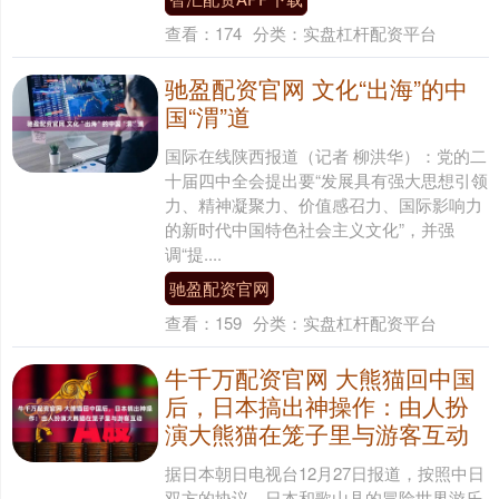
查看：
174
分类：
实盘杠杆配资平台
驰盈配资官网 文化“出海”的中
国“渭”道
国际在线陕西报道（记者 柳洪华）：党的二
十届四中全会提出要“发展具有强大思想引领
力、精神凝聚力、价值感召力、国际影响力
的新时代中国特色社会主义文化”，并强
调“提....
驰盈配资官网
查看：
159
分类：
实盘杠杆配资平台
牛千万配资官网 大熊猫回中国
后，日本搞出神操作：由人扮
演大熊猫在笼子里与游客互动
据日本朝日电视台12月27日报道，按照中日
双方的协议，日本和歌山县的冒险世界游乐