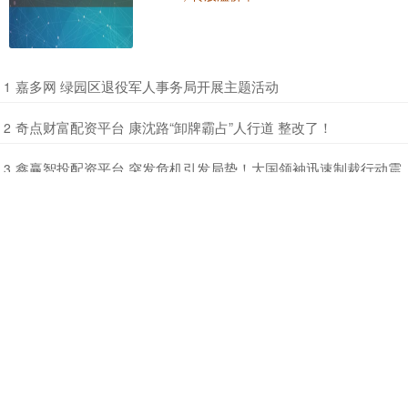
​嘉多网 绿园区退役军人事务局开展主题活动
1
​奇点财富配资平台 康沈路“卸牌霸占”人行道 整改了！
2
​鑫赢智投配资平台 突发危机引发局势！大国领袖迅速制裁行动震
3
撼全球
​银铺子配资 10月30日华懋转债下跌1.5%，转股溢价率22.46%
4
​官方配资平台APP下载 辽港股份(02880)截至7月末累计回购A股
5
3.34亿股
最新文章
迎客松配资APP下载 厘清直播带货中正当评价与商业诋
1、
毁的边界