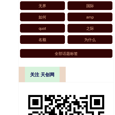
无界
国际
如何
amp
quot
之际
名额
为什么
全部话题标签
关注 天创网