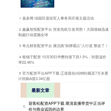
​嘉多网 绿园区退役军人事务局开展主题活动
1
​鑫赢智投配资平台 突发危机引发局势！大国领袖迅速
2
制裁行动震撼全球
​奇点财富配资平台 康沈路“卸牌霸占”人行道 整改了！
3
​银铺子配资 10月30日华懋转债下跌1.5%，转股溢价
4
率22.46%
​官方配资平台APP下载 辽港股份(02880)截至7月末累
5
计回购A股3.34亿股
最新文章
迎客松配资APP下载 厘清直播带货中正当评
1、
价与商业诋毁的边界