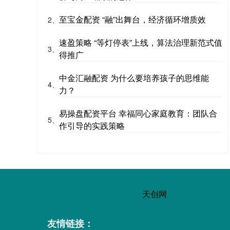
至宝金配资 “融”出舞台，经济循环增质效
2、
速盈策略 “等灯停表”上线，算法治理新范式值
3、
得推广
中金汇融配资 为什么要培养孩子的思维能
4、
力？
易操盘配资平台 幸福同心家庭教育：团队合
5、
作引导的实践策略
天创网
友情链接：