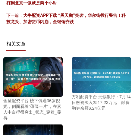
打到北京一谈就是两个小时
下一篇：
大牛配资APP下载 “黑天鹅”突袭，华尔街投行警告！科
技龙头、加密货币闪崩，金银铜齐跌
相关文章
万利配资平台 无锡银行：7月14
金呈配资平台 楼下偶遇36岁倪
日融资买入2517.22万元，融资
妮，侧面看着“薄薄一片”，在素
融券余额6.24亿元
人中白得很突出_状态_穿着_显
得