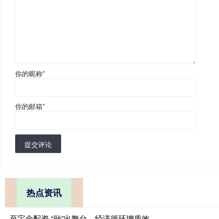
你的昵称
*
你的邮箱
*
提交评论
热点资讯
至宝金配资 “融”出舞台，经济循环增质效