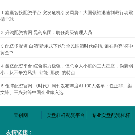
​鑫赢智投配资平台 突发危机引发局势！大国领袖迅速制裁行动震
1
撼全球
​升鸿配资官网 昆药集团：聘任高级管理人员
2
​配亿多配资 白酒“断崖式下跌”: 全民囤酒时代终结, 谁在抛弃“杯中
3
黄金”?
​鑫亿配资平台 综合实力极强，但总令人小瞧的三大星座，伪装弱
4
小，从不争抢风头_都能_那便_的特点
​钜阵配资官网 《时代》周刊发布年度AI 100人名单：任正非、梁
5
文锋、王兴兴等中国企业家入选
天创网
实盘杠杆配资平台
专业实盘配资杠杆
友情链接：