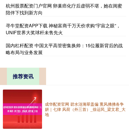
杭州股票配资门户官网 卵巢癌化疗后虚弱不堪，她在闺蜜
陪伴下找到新方向
寻牛堂配资APP下载 神秘富商千万天价求购“宇宙之眼”，
UNIF世界大奖球杆未售先火
国内杠杆配资 中国太平高管密集换帅：15位履新背后的战
略布局与业务发展
推荐资讯
成华配资官网 碧水涟漪翠盖偏 熏风拂拂各争
妍｜七律 风荷（外三首）_徐运民_梁文君_大
地