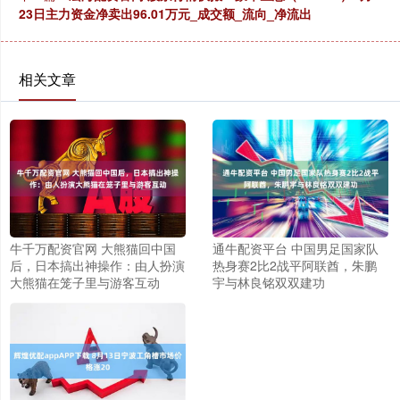
23日主力资金净卖出96.01万元_成交额_流向_净流出
相关文章
牛千万配资官网 大熊猫回中国
通牛配资平台 中国男足国家队
后，日本搞出神操作：由人扮演
热身赛2比2战平阿联酋，朱鹏
大熊猫在笼子里与游客互动
宇与林良铭双双建功