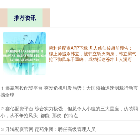
推荐资讯
荣利通配资APP下载 凡人修仙传超前预告：
穆上师追杀韩立，被韩立斩灭肉身，韩立霸气
抢下御风车千重峰，成功抵达苍坤上人洞府
​鑫赢智投配资平台 突发危机引发局势！大国领袖迅速制裁行动震
1
撼全球
​鑫亿配资平台 综合实力极强，但总令人小瞧的三大星座，伪装弱
2
小，从不争抢风头_都能_那便_的特点
​升鸿配资官网 昆药集团：聘任高级管理人员
3