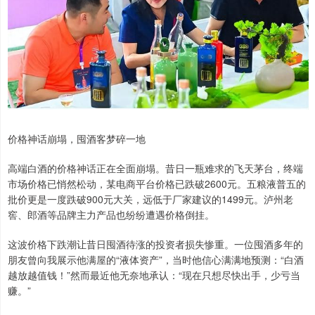
价格神话崩塌，囤酒客梦碎一地
高端白酒的价格神话正在全面崩塌。昔日一瓶难求的飞天茅台，终端
市场价格已悄然松动，某电商平台价格已跌破2600元。五粮液普五的
批价更是一度跌破900元大关，远低于厂家建议的1499元。泸州老
窖、郎酒等品牌主力产品也纷纷遭遇价格倒挂。
这波价格下跌潮让昔日囤酒待涨的投资者损失惨重。一位囤酒多年的
朋友曾向我展示他满屋的“液体资产”，当时他信心满满地预测：“白酒
越放越值钱！”然而最近他无奈地承认：“现在只想尽快出手，少亏当
赚。”