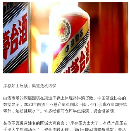
库存如山压顶，渠道危机四伏
白酒市场的深层困境在渠道库存上体现得淋漓尽致。中国酒业协会的
数据显示，2023年白酒产业总产量虽同比下降，但社会库存量却持续
攀升，远超健康水平。许多经销商仓库早已爆满，资金链紧绷。
某位不愿透露姓名的区域大商直言：“库存压力太大了，有些产品压在
手里大半年都动不了，资金周转困难，我们只能忍痛降价抛货，先活