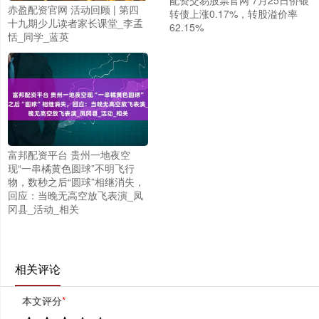
配资交易股票官网 7月25日侨银
赤盈配资官网 活动回顾 | 第四
转债上涨0.17%，转股溢价率
十九期少儿读者家长课堂_李孟
62.15%
恬_同学_蓝英
富邦配资平台 贵州一地夜空
现“一串橘黄色圆球”不明飞行
物，数秒之后“圆球”相继消失，
回应：当晚无高空放飞表演_凤
冈县_活动_相关
相关评论
本文评分
*