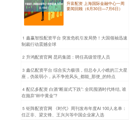
升富配资 上海国际金融中心一周
要闻回顾（6月30日—7月6日）
​鑫赢智投配资平台 突发危机引发局势！大国领袖迅速
1
制裁行动震撼全球
​升鸿配资官网 昆药集团：聘任高级管理人员
2
​鑫亿配资平台 综合实力极强，但总令人小瞧的三大星
3
座，伪装弱小，从不争抢风头_都能_那便_的特点
​配亿多配资 白酒“断崖式下跌”: 全民囤酒时代终结, 谁
4
在抛弃“杯中黄金”?
​钜阵配资官网 《时代》周刊发布年度AI 100人名单：
5
任正非、梁文锋、王兴兴等中国企业家入选