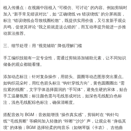
植入传播点：在视频中段植入 “可模仿、可讨论” 的内容。例如剪辑时
加入 “新手常见错误对比”，如 “正确绕线 vs 错误绕线” 的分屏画面，
标注 “错误绕线会导致线圈松散”，既提供实用价值，又引发新手观众
共鸣，促使其评论 “我之前就是这么错的”，而互动率提升能进一步推
动算法推荐。
三、细节处理：用 “视觉辅助” 降低理解门槛
手工编织技能有一定专业性，需通过剪辑添加辅助元素，让不同知识
储备的观众都能看懂。
添加动态标注：针对复杂操作，用箭头、圆圈等动态图形突出重点。
如钩织花朵时，用红色箭头标注 “钩针穿线方向”，黄色圆圈圈出 “需
拉紧的线圈”，文字字体选择圆润的 “手写体”，避免生硬的宋体，贴合
手工温馨氛围；标注颜色需与毛线形成对比，如深色毛线配白色标
注，浅色毛线配棕色标注，确保清晰度。
搭配音效与 BGM：音效能增强 “操作真实感”，剪辑时在 “钩针勾
线”“毛线剪断” 等瞬间加入轻微的 “咔嚓”“沙沙” 声，让观众有 “身临其
境” 的体验；BGM 选择轻柔的纯音乐（如钢琴版《卡农》、吉他曲