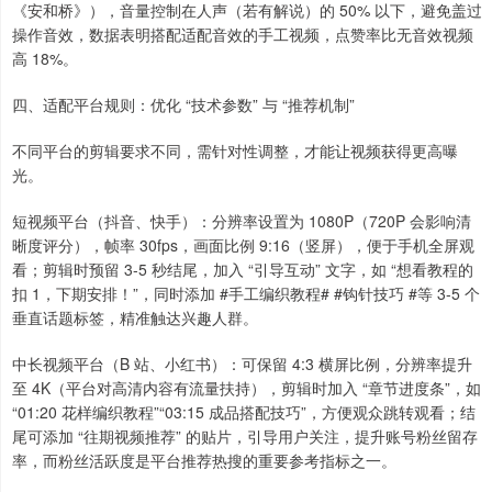
《安和桥》），音量控制在人声（若有解说）的 50% 以下，避免盖过
操作音效，数据表明搭配适配音效的手工视频，点赞率比无音效视频
高 18%。
四、适配平台规则：优化 “技术参数” 与 “推荐机制”
不同平台的剪辑要求不同，需针对性调整，才能让视频获得更高曝
光。
短视频平台（抖音、快手）：分辨率设置为 1080P（720P 会影响清
晰度评分），帧率 30fps，画面比例 9:16（竖屏），便于手机全屏观
看；剪辑时预留 3-5 秒结尾，加入 “引导互动” 文字，如 “想看教程的
扣 1，下期安排！”，同时添加 #手工编织教程# #钩针技巧 #等 3-5 个
垂直话题标签，精准触达兴趣人群。
中长视频平台（B 站、小红书）：可保留 4:3 横屏比例，分辨率提升
至 4K（平台对高清内容有流量扶持），剪辑时加入 “章节进度条”，如
“01:20 花样编织教程”“03:15 成品搭配技巧”，方便观众跳转观看；结
尾可添加 “往期视频推荐” 的贴片，引导用户关注，提升账号粉丝留存
率，而粉丝活跃度是平台推荐热搜的重要参考指标之一。