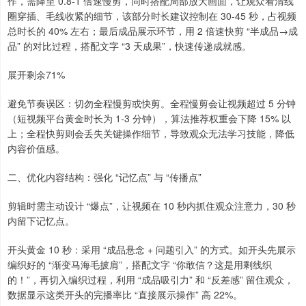
作，需降至 0.8-1 倍速慢剪，同时搭配局部放大画面，让观众看清线
圈穿插、毛线收紧的细节，该部分时长建议控制在 30-45 秒，占视频
总时长的 40% 左右；最后成品展示环节，用 2 倍速快剪 “半成品→成
品” 的对比过程，搭配文字 “3 天成果”，快速传递成就感。
展开剩余71%
避免节奏误区：切勿全程慢剪或快剪。全程慢剪会让视频超过 5 分钟
（短视频平台黄金时长为 1-3 分钟），算法推荐权重会下降 15% 以
上；全程快剪则会丢失关键操作细节，导致观众无法学习技能，降低
内容价值感。
二、优化内容结构：强化 “记忆点” 与 “传播点”
剪辑时需主动设计 “爆点”，让视频在 10 秒内抓住观众注意力，30 秒
内留下记忆点。
开头黄金 10 秒：采用 “成品悬念 + 问题引入” 的方式。如开头先展示
编织好的 “渐变马海毛披肩”，搭配文字 “你敢信？这是用剩线织
的！”，再切入编织过程，利用 “成品吸引力” 和 “反差感” 留住观众，
数据显示这类开头的完播率比 “直接展示操作” 高 22%。