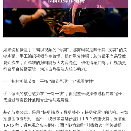
如果说拍摄是手工编织视频的 “骨架”，那剪辑就是赋予其 “灵魂” 的关
键步骤。手工编织视频节奏较慢、操作重复性强，若剪辑不当易导致
观众流失，而精准的剪辑能放大内容亮点、强化情感共鸣，让视频更
符合平台传播逻辑，为冲击热搜注入核心动力。
一、把控剪辑节奏：平衡 “细节呈现” 与 “观看耐性”
手工编织的核心魅力在 “一针一线”，但完整呈现操作过程易显冗长，
需通过节奏设计兼顾专业性与观赏性。
基础节奏公式：采用 “快剪铺垫 + 慢剪核心 + 快剪收尾” 的结构。例如
拍摄围巾编织时，起针、绕线等基础步骤用 1.5-2 倍速快剪，压缩至
10-15 秒，避免观众失去耐心；而 “花样编织”“引拔收边” 等关键操