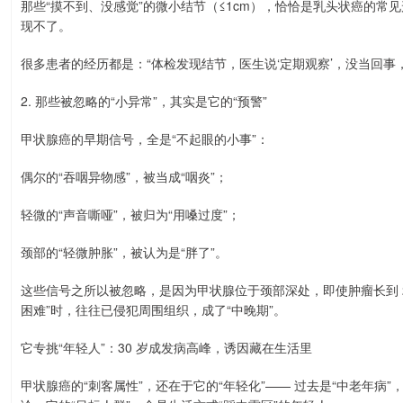
那些“摸不到、没感觉”的微小结节（≤1cm），恰恰是乳头状癌的常见
现不了。
很多患者的经历都是：“体检发现结节，医生说‘定期观察’，没当回事
2. 那些被忽略的“小异常”，其实是它的“预警”
甲状腺癌的早期信号，全是“不起眼的小事”：
偶尔的“吞咽异物感”，被当成“咽炎”；
轻微的“声音嘶哑”，被归为“用嗓过度”；
颈部的“轻微肿胀”，被认为是“胖了”。
这些信号之所以被忽略，是因为甲状腺位于颈部深处，即使肿瘤长到 2c
困难”时，往往已侵犯周围组织，成了“中晚期”。
它专挑“年轻人”：30 岁成发病高峰，诱因藏在生活里
甲状腺癌的“刺客属性”，还在于它的“年轻化”—— 过去是“中老年病”，