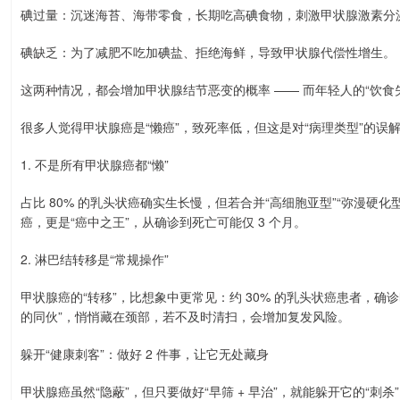
碘过量：沉迷海苔、海带零食，长期吃高碘食物，刺激甲状腺激素分
碘缺乏：为了减肥不吃加碘盐、拒绝海鲜，导致甲状腺代偿性增生。
这两种情况，都会增加甲状腺结节恶变的概率 —— 而年轻人的“饮食
很多人觉得甲状腺癌是“懒癌”，致死率低，但这是对“病理类型”的误解 
1. 不是所有甲状腺癌都“懒”
占比 80% 的乳头状癌确实生长慢，但若合并“高细胞亚型”“弥漫硬化型
癌，更是“癌中之王”，从确诊到死亡可能仅 3 个月。
2. 淋巴结转移是“常规操作”
甲状腺癌的“转移”，比想象中更常见：约 30% 的乳头状癌患者，确
的同伙”，悄悄藏在颈部，若不及时清扫，会增加复发风险。
躲开“健康刺客”：做好 2 件事，让它无处藏身
甲状腺癌虽然“隐蔽”，但只要做好“早筛 + 早治”，就能躲开它的“刺杀