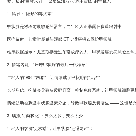
诊。它的“目标人群”，全是生活方式“踩中雷区”的年轻人：
1. 辐射：“隐形的导火索”
甲状腺是对辐射最敏感的器官，而年轻人正暴露在多重辐射中：
医疗辐射：儿童时期做头颈部 CT，没穿铅衣保护甲状腺；
临床数据显示：儿童期接受过颈部放疗的人，甲状腺癌发病风险是常人的
2. 情绪内耗：“压垮甲状腺的最后一根稻草”
年轻人的“996”“内卷”，让情绪成了甲状腺的“天敌”：
长期焦虑、抑郁会导致皮质醇升高，抑制免疫系统，让甲状腺细胞更
情绪波动会刺激甲状腺激素分泌，导致甲状腺反复增生 —— 这也是女
3. 碘摄入“两极化”：要么太多，要么太少
年轻人的饮食“走极端”，让甲状腺“进退两难”：