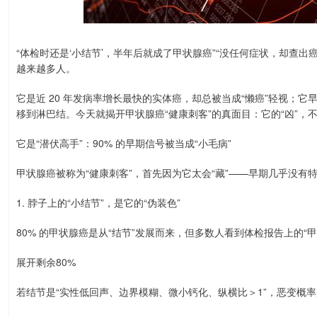
“体检时还是‘小结节’，半年后就成了甲状腺癌”“没任何症状，却查出
越来越多人。
它是近 20 年发病率增长最快的实体癌，却总被当成“懒癌”轻视；
移到淋巴结。今天就揭开甲状腺癌“健康刺客”的真面目：它的“凶”，不
它是“潜伏高手”：90% 的早期信号被当成“小毛病”
甲状腺癌被称为“健康刺客”，首先因为它太会“藏”——早期几乎没有
1. 脖子上的“小结节”，是它的“伪装色”
80% 的甲状腺癌是从“结节”发展而来，但多数人看到体检报告上的“
展开剩余80%
若结节是“实性低回声、边界模糊、微小钙化、纵横比＞1”，恶变概率超