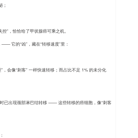
泌；
失控”，恰恰给了甲状腺癌可乘之机。
—— 它的“凶”，藏在“转移速度”里：
”，会像“刺客” 一样快速转移；而占比不足 1% 的未分化
诊时已出现颈部淋巴结转移 —— 这些转移的癌细胞，像“刺客
”：