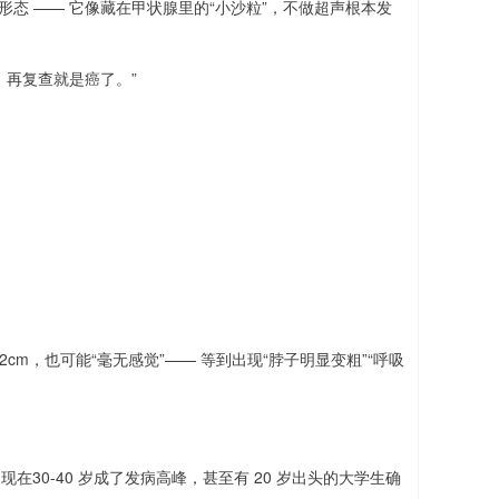
形态 —— 它像藏在甲状腺里的“小沙粒”，不做超声根本发
，再复查就是癌了。”
m，也可能“毫无感觉”—— 等到出现“脖子明显变粗”“呼吸
现在30-40 岁成了发病高峰，甚至有 20 岁出头的大学生确