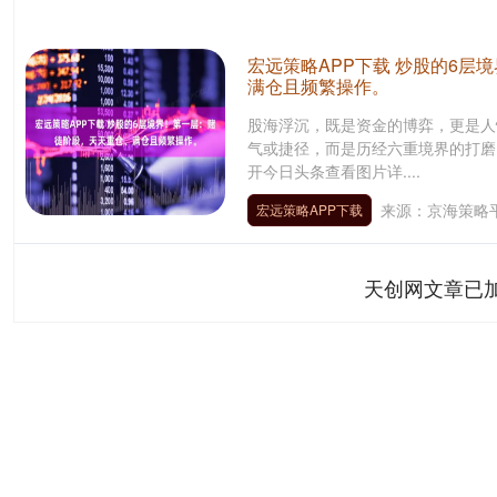
宏远策略APP下载 炒股的6层
满仓且频繁操作。
股海浮沉，既是资金的博弈，更是人
气或捷径，而是历经六重境界的打磨
开今日头条查看图片详....
来源：京海策略
宏远策略APP下载
天创网文章已