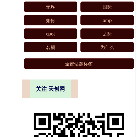
无界
国际
如何
amp
quot
之际
名额
为什么
全部话题标签
关注 天创网