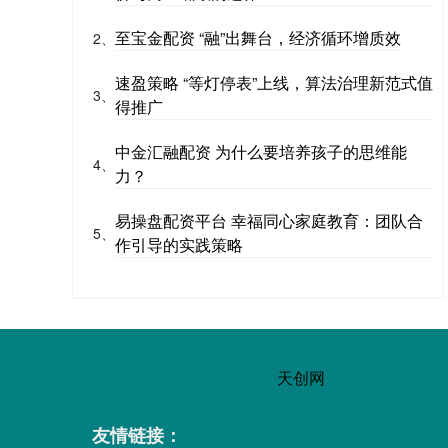
至宝金配资 “融”出舞台，经济循环增质效
2、
速盈策略 “等灯停表”上线，算法治理新范式值
3、
得推广
中金汇融配资 为什么要培养孩子的思维能
4、
力？
易操盘配资平台 幸福同心家庭教育：团队合
5、
作引导的实践策略
天创网
友情链接：