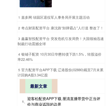
​嘉多网 绿园区退役军人事务局开展主题活动
1
​奇点财富配资平台 康沈路“卸牌霸占”人行道 整改了！
2
​鑫赢智投配资平台 突发危机引发局势！大国领袖迅速
3
制裁行动震撼全球
​银铺子配资 10月30日华懋转债下跌1.5%，转股溢价
4
率22.46%
​官方配资平台APP下载 辽港股份(02880)截至7月末累
5
计回购A股3.34亿股
最新文章
迎客松配资APP下载 厘清直播带货中正当评
1、
价与商业诋毁的边界