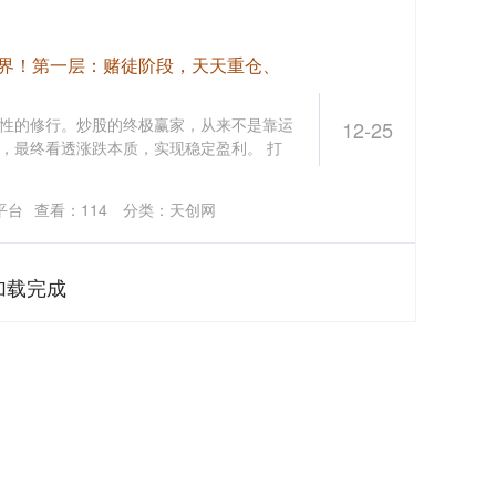
境界！第一层：赌徒阶段，天天重仓、
性的修行。炒股的终极赢家，从来不是靠运
12-25
，最终看透涨跌本质，实现稳定盈利。 打
平台
查看：
114
分类：
天创网
加载完成