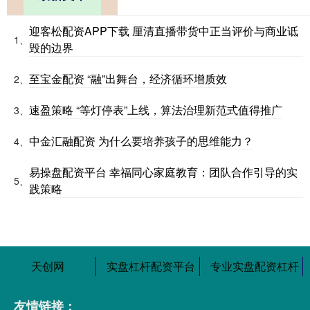
迎客松配资APP下载 厘清直播带货中正当评价与商业诋
1、
毁的边界
至宝金配资 “融”出舞台，经济循环增质效
2、
速盈策略 “等灯停表”上线，算法治理新范式值得推广
3、
中金汇融配资 为什么要培养孩子的思维能力？
4、
易操盘配资平台 幸福同心家庭教育：团队合作引导的实
5、
践策略
天创网
实盘杠杆配资平台
专业实盘配资杠杆
友情链接：