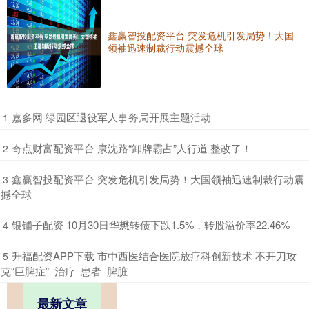
鑫赢智投配资平台 突发危机引发局势！大国
领袖迅速制裁行动震撼全球
​嘉多网 绿园区退役军人事务局开展主题活动
1
​奇点财富配资平台 康沈路“卸牌霸占”人行道 整改了！
2
​鑫赢智投配资平台 突发危机引发局势！大国领袖迅速制裁行动震
3
撼全球
​银铺子配资 10月30日华懋转债下跌1.5%，转股溢价率22.46%
4
​升福配资APP下载 市中西医结合医院放疗科创新技术 不开刀攻
5
克“巨脾症”_治疗_患者_脾脏
最新文章