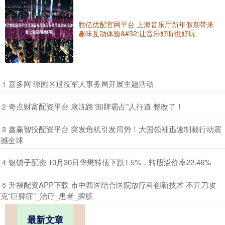
胜亿优配官网平台 上海音乐厅新年假期带来
趣味互动体验&#32;让音乐好听也好玩
​嘉多网 绿园区退役军人事务局开展主题活动
1
​奇点财富配资平台 康沈路“卸牌霸占”人行道 整改了！
2
​鑫赢智投配资平台 突发危机引发局势！大国领袖迅速制裁行动震
3
撼全球
​银铺子配资 10月30日华懋转债下跌1.5%，转股溢价率22.46%
4
​升福配资APP下载 市中西医结合医院放疗科创新技术 不开刀攻
5
克“巨脾症”_治疗_患者_脾脏
最新文章