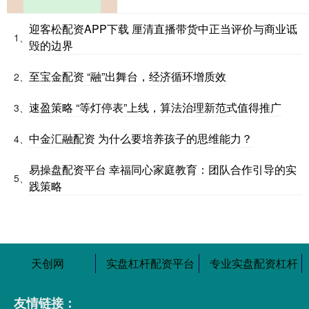
迎客松配资APP下载 厘清直播带货中正当评价与商业诋
1、
毁的边界
至宝金配资 “融”出舞台，经济循环增质效
2、
速盈策略 “等灯停表”上线，算法治理新范式值得推广
3、
中金汇融配资 为什么要培养孩子的思维能力？
4、
易操盘配资平台 幸福同心家庭教育：团队合作引导的实
5、
践策略
天创网
实盘杠杆配资平台
专业实盘配资杠杆
友情链接：