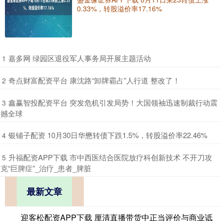
0.33%，转股溢价率17.16%
​嘉多网 绿园区退役军人事务局开展主题活动
1
​奇点财富配资平台 康沈路“卸牌霸占”人行道 整改了！
2
​鑫赢智投配资平台 突发危机引发局势！大国领袖迅速制裁行动震
3
撼全球
​银铺子配资 10月30日华懋转债下跌1.5%，转股溢价率22.46%
4
​升福配资APP下载 市中西医结合医院放疗科创新技术 不开刀攻
5
克“巨脾症”_治疗_患者_脾脏
最新文章
迎客松配资APP下载 厘清直播带货中正当评价与商业诋