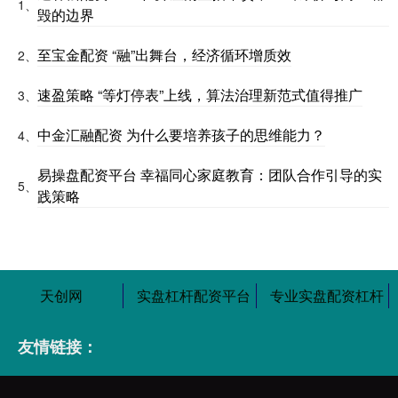
1、
毁的边界
至宝金配资 “融”出舞台，经济循环增质效
2、
速盈策略 “等灯停表”上线，算法治理新范式值得推广
3、
中金汇融配资 为什么要培养孩子的思维能力？
4、
易操盘配资平台 幸福同心家庭教育：团队合作引导的实
5、
践策略
天创网
实盘杠杆配资平台
专业实盘配资杠杆
友情链接：